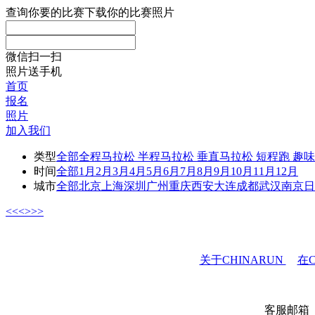
查询你要的比赛
下载你的比赛照片
微信扫一扫
照片送手机
首页
报名
照片
加入我们
类型
全部
全程马拉松
半程马拉松
垂直马拉松
短程跑
趣味
时间
全部
1月
2月
3月
4月
5月
6月
7月
8月
9月
10月
11月
12月
城市
全部
北京
上海
深圳
广州
重庆
西安
大连
成都
武汉
南京
日
<<
<
>
>>
关于CHINARUN
在C
客服邮箱 ：se