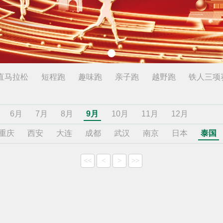
直马拉松
短程跑
趣味跑
亲子跑
越野跑
铁人三项
6月
7月
8月
9月
10月
11月
12月
重庆
西安
大连
成都
武汉
南京
日本
泰国
<<
<
>
>>