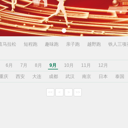
直马拉松
短程跑
趣味跑
亲子跑
越野跑
铁人三项
6月
7月
8月
9月
10月
11月
12月
重庆
西安
大连
成都
武汉
南京
日本
泰国
<<
<
>
>>