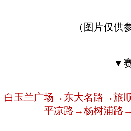
（图片仅供
▼
白玉兰广场→东大名路→旅
平凉路→杨树浦路