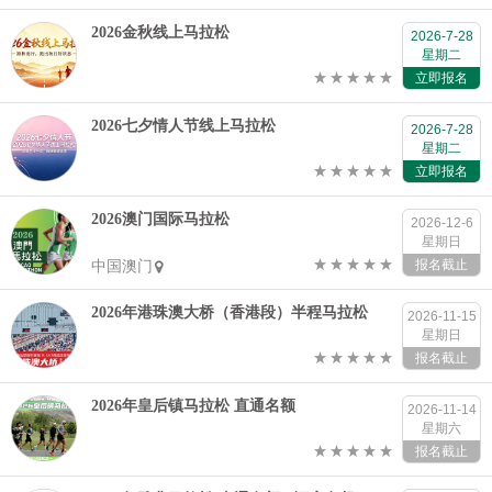
2026金秋线上马拉松
2026-7-28
星期二
立即报名
2026七夕情人节线上马拉松
2026-7-28
星期二
立即报名
2026澳门国际马拉松
2026-12-6
星期日
报名截止
中国澳门
2026年港珠澳大桥（香港段）半程马拉松
2026-11-15
星期日
报名截止
2026年皇后镇马拉松 直通名额
2026-11-14
星期六
报名截止