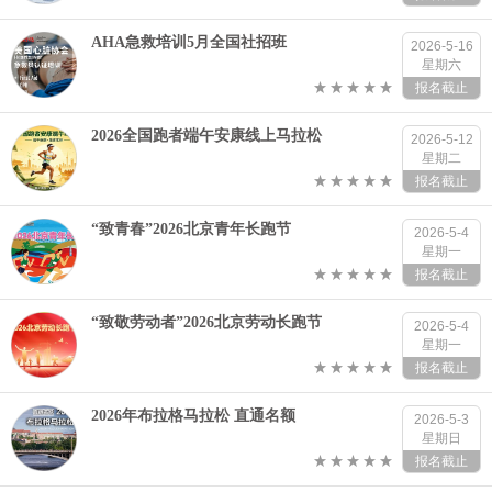
AHA急救培训5月全国社招班
2026-5-16
星期六
报名截止
2026全国跑者端午安康线上马拉松
2026-5-12
星期二
报名截止
“致青春”2026北京青年长跑节
2026-5-4
星期一
报名截止
“致敬劳动者”2026北京劳动长跑节
2026-5-4
星期一
报名截止
2026年布拉格马拉松 直通名额
2026-5-3
星期日
报名截止