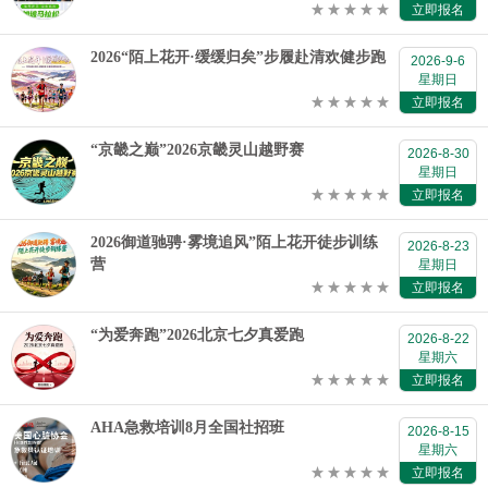
立即报名
2026“陌上花开·缓缓归矣”步履赴清欢健步跑
2026-9-6
星期日
立即报名
“京畿之巅”2026京畿灵山越野赛
2026-8-30
星期日
立即报名
2026御道驰骋·雾境追风”陌上花开徒步训练
2026-8-23
营
星期日
立即报名
“为爱奔跑”2026北京七夕真爱跑
2026-8-22
星期六
立即报名
AHA急救培训8月全国社招班
2026-8-15
星期六
立即报名