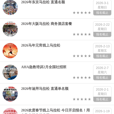
2026年东京马拉松 直通名额
2026-3-1
星期日
报名截止
2026年大阪马拉松 商务酒店套餐
2026-2-22
星期日
报名截止
2026马年元宵线上马拉松
2026-2-13
星期五
报名截止
AHA急救培训2月全国社招班
2026-2-7
星期六
报名截止
2026年迪拜马拉松 直通单名额
2026-2-1
星期日
报名截止
2026欢度春节线上马拉松 今日开启报名！用
2026-1-19