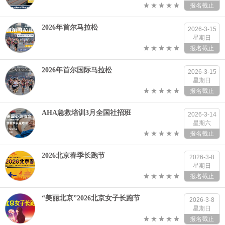
报名截止
2026年首尔马拉松
2026-3-15
星期日
报名截止
2026年首尔国际马拉松
2026-3-15
星期日
报名截止
AHA急救培训3月全国社招班
2026-3-14
星期六
报名截止
2026北京春季长跑节
2026-3-8
星期日
报名截止
“美丽北京”2026北京女子长跑节
2026-3-8
星期日
报名截止