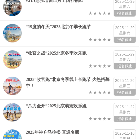
AHA急救培训11月全国社招班
2025-11-29
星期六
报名截止
“19度的冬天”2025北京冬季长跑节
2025-11-29
星期六
报名截止
“收官之战”2025北京冬季欢乐跑
2025-11-29
星期六
报名截止
2025“收官跑”北京冬季线上长跑节 火热招募
2025-11-26
中！
星期三
报名截止
“爪力全开”2025北京萌宠欢乐跑
2025-11-22
星期六
报名截止
2025年神户马拉松 直通名额
2025-11-16
星期日