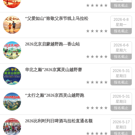
报名截止
“父爱如山”致敬父亲节线上马拉松
2026-6-8
星期一
报名截止
2026北京启蒙越野跑—香山站
2026-6-6
星期六
报名截止
华北之巅”2026京冀灵山越野赛
2026-5-31
星期日
报名截止
“太行之巅”2026京西灵山越野跑
2026-5-31
星期日
报名截止
2026比利时列日啤酒马拉松直通名额
2026-5-17
星期日
报名截止