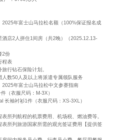
】2025年富士山马拉松名额（100%保证报名成
酒店2人拼住1间房（共2晚）（2025.12.13-
餐2份
行程表
境外旅行钻石保险计划。
成团人数50人及以上将派遣专属领队服务
】2025年富士山马拉松中文参赛指南
件（衣服尺码：M-3X）
inal 长袖衬衫1件（衣服尺码：XS-3XL）
行程表所列航程的机票费用、机场税、燃油费等。
行程表所列旅游国家所需的观光签证费用【提供签
。
酒店房间内服务员小费、行李员小费、餐厅用餐服