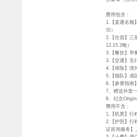
费用包含：
1.【直通名额
功）
2.【住宿】三星
12.15 2晚）
3.【餐饮】早
3.【交通】见
4.【保险】
5.【领队】
6.【参赛指南
7、赠送外套一
8、纪念Orig
费用不含：
1.【机票】
2.【护照】
证咨询服务】
3.【小费】