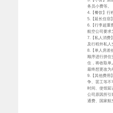
务员小费等。
4.【餐饮】行
5.【延长住
6.【行李超
航空公司要求
7.【私人消
及行程外私人
8.【单人房
顺序进行拼住
住，将收取单
最终想更改为
9.【其他费
争、罢工等不
时间、使馆延
公司原因所引
通费、国家航