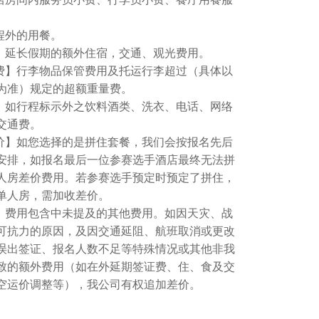
程外的用餐。
宿】延长假期的额外住宿，交通、观光费用。
重费】行李物品保管费用及托运行李超过（具体以
为准）规定的超额重量费。
费】如行程标示外之饮料酒类、洗衣、电话、网络
交通费。
差价】如您选择的是拼住套餐，我们会按报名先后
安排，如报名最后一位参赛选手酒店最终无法拼
人房差价费用。若参赛选手预定时预定了拼住，
单人房，需加收差价。
用】费用包含中未提及的其他费用。如因天灾、战
可抗力的原因，及因交通延阻、航班取消或更改
误出签证、报名人数不足等特殊情况或其他非我
致的额外费用（如在外延期签证费、住、食及交
空运价调整等），我公司有权追加差价。