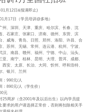
年01月12日&报满即止)
年01月17日（学员培训@多地）
广州、深圳、天津、重庆、哈尔滨、长春、沈
连、石家庄、张家口、济南、德州、东营、滨
台、威海、青岛、日照、郑州、洛阳、许昌、合
京、苏州、无锡、常州、连云港、杭州、宁波、
武汉、南昌、赣州、福州、宁德、中山、汕头、
三亚、南宁、桂林、昆明、大理、普洱、成都、
、西安、太原、长治、大同、忻州、呼和浩特、
尔、银川、兰州
：990元/人
：890元/人（学生价）
00元
25周岁（含2001年及以后出生）以内学员提
上要求的用户请选择正常价，否则将扣除相关手
款退报名处理。