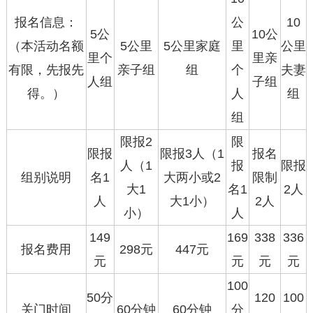
报名信息：
公
10
5公
10公
（本活动名额
5公里
5公里家庭
里
公里
里个
里亲
有限，先报先
亲子组
组
个
夫妻
人组
子组
得。）
人
组
组
限报2
限
限报
限报3人（1
报名
人（1
报
限报
组别说明
名1
大两小或2
限制
大1
名1
2人
人
大1小）
2人
小）
人
149
169
338
336
报名费用
298元
447元
元
元
元
元
100
50分
120
100
关门时间
60分钟
60分钟
分