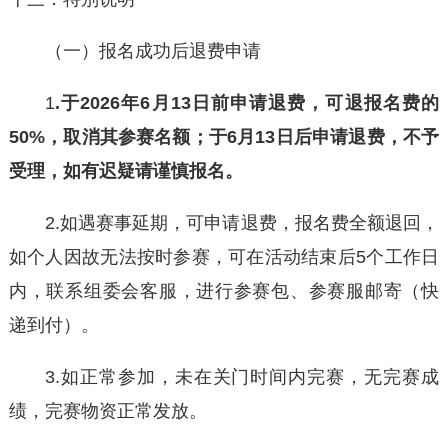
（一）报名成功后退费申请
1
.
于
202
6
年
6
月1
3
日前申请退费
，
可退
报名费
的
50%
，
取消其参赛名额
；
于6
月1
3
日后
申请退费，不予
受理
，如有迟疑请谨慎报名。
2.如遇赛事延期，可申请退费，报名费全额退回，
如个人因故无法按时参赛，可在活动结束后5个工作日
内，联系组委会客服，进行参赛包、参赛服邮寄（快
递到付）。
3.如正常参加，未在关门时间内完赛，无完赛成
绩，完赛物资正常发放。