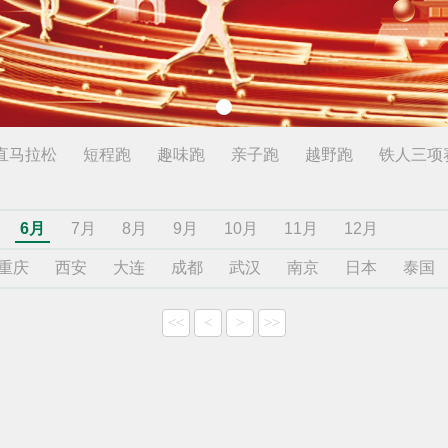
直马拉松
短程跑
趣味跑
亲子跑
越野跑
铁人三项
6月
7月
8月
9月
10月
11月
12月
重庆
西安
大连
成都
武汉
南京
日本
泰国
<<
<
>
>>