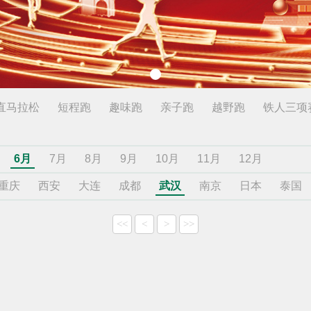
直马拉松
短程跑
趣味跑
亲子跑
越野跑
铁人三项
6月
7月
8月
9月
10月
11月
12月
重庆
西安
大连
成都
武汉
南京
日本
泰国
<<
<
>
>>