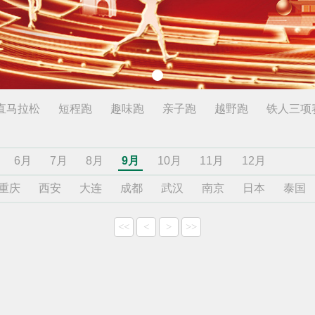
直马拉松
短程跑
趣味跑
亲子跑
越野跑
铁人三项
6月
7月
8月
9月
10月
11月
12月
重庆
西安
大连
成都
武汉
南京
日本
泰国
<<
<
>
>>